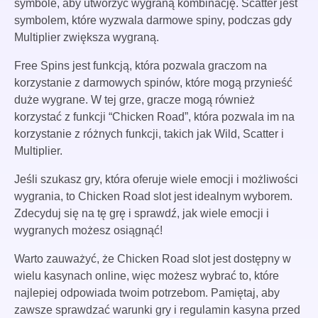
symbole, aby utworzyć wygraną kombinację. Scatter jest
symbolem, które wyzwala darmowe spiny, podczas gdy
Multiplier zwiększa wygraną.
Free Spins jest funkcją, która pozwala graczom na
korzystanie z darmowych spinów, które mogą przynieść
duże wygrane. W tej grze, gracze mogą również
korzystać z funkcji “Chicken Road”, która pozwala im na
korzystanie z różnych funkcji, takich jak Wild, Scatter i
Multiplier.
Jeśli szukasz gry, która oferuje wiele emocji i możliwości
wygrania, to Chicken Road slot jest idealnym wyborem.
Zdecyduj się na tę grę i sprawdź, jak wiele emocji i
wygranych możesz osiągnąć!
Warto zauważyć, że Chicken Road slot jest dostępny w
wielu kasynach online, więc możesz wybrać to, które
najlepiej odpowiada twoim potrzebom. Pamiętaj, aby
zawsze sprawdzać warunki gry i regulamin kasyna przed