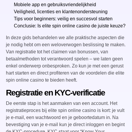
Mobiele app en gebruiksvriendelijkheid
Veiligheid, licenties en klantenondersteuning
Tips voor beginners: veilig en succesvol starten
Conclusie: Is elite spin online casino de juiste keuze?
In deze gids behandelen we alle praktische aspecten die
je nodig hebt om een weloverwogen beslissing te maken.
Van registratie tot het claimen van bonussen, van
betaalmethoden tot verantwoord spelen – we laten geen
enkel onderwerp onbesproken. Zo kun je met een gerust
hart starten en direct profiteren van de voordelen die elite
spin online casino te bieden heeft.
Registratie en KYC‑verificatie
De eerste stap is het aanmaken van een account. Het
registratieproces bij elite spin online casino is kort: je vult
je e‑mail, een wachtwoord en je geboortedatum in. Na
bevestiging van je e‑mail kun je direct inloggen en begint
de KYC‑procedure. KYC staat voor “Know Your