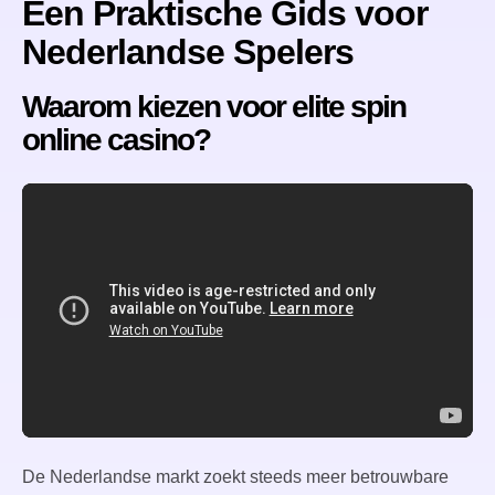
Een Praktische Gids voor
Nederlandse Spelers
Waarom kiezen voor elite spin
online casino?
De Nederlandse markt zoekt steeds meer betrouwbare