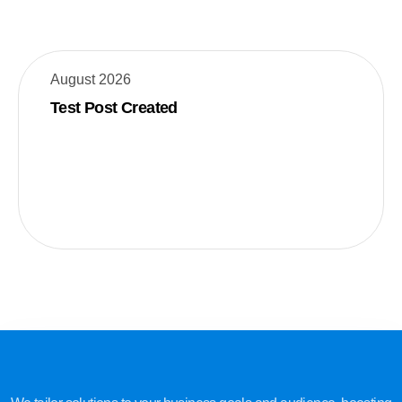
August 2026
Test Post Created