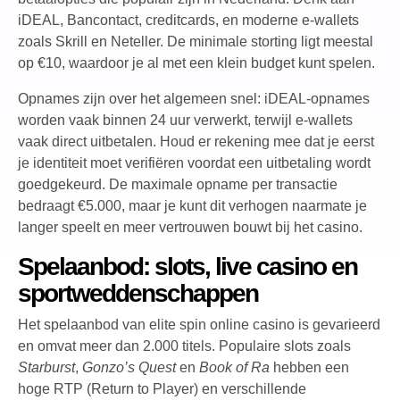
iDEAL, Bancontact, creditcards, en moderne e‑wallets
zoals Skrill en Neteller. De minimale storting ligt meestal
op €10, waardoor je al met een klein budget kunt spelen.
Opnames zijn over het algemeen snel: iDEAL‑opnames
worden vaak binnen 24 uur verwerkt, terwijl e‑wallets
vaak direct uitbetalen. Houd er rekening mee dat je eerst
je identiteit moet verifiëren voordat een uitbetaling wordt
goedgekeurd. De maximale opname per transactie
bedraagt €5.000, maar je kunt dit verhogen naarmate je
langer speelt en meer vertrouwen bouwt bij het casino.
Spelaanbod: slots, live casino en
sportweddenschappen
Het spelaanbod van elite spin online casino is gevarieerd
en omvat meer dan 2.000 titels. Populaire slots zoals
Starburst
,
Gonzo’s Quest
en
Book of Ra
hebben een
hoge RTP (Return to Player) en verschillende