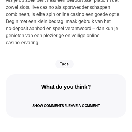
Als je op zoek bent naar een betrouwbaar platform dat
zowel slots, live casino als sportweddenschappen
combineert, is elite spin online casino een goede optie.
Begin met een klein bedrag, maak gebruik van het
no‑deposit aanbod en speel verantwoord – dan kun je
genieten van een plezierige en veilige online
casino‑ervaring.
Tags
What do you think?
SHOW COMMENTS / LEAVE A COMMENT