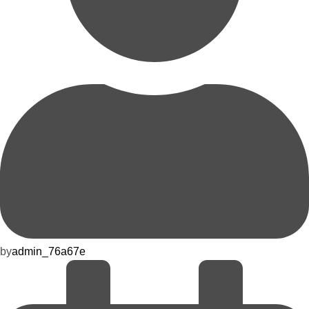
by
admin_76a67e