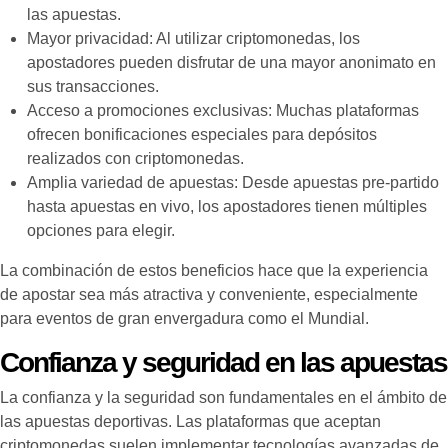
las apuestas.
Mayor privacidad: Al utilizar criptomonedas, los
apostadores pueden disfrutar de una mayor anonimato en
sus transacciones.
Acceso a promociones exclusivas: Muchas plataformas
ofrecen bonificaciones especiales para depósitos
realizados con criptomonedas.
Amplia variedad de apuestas: Desde apuestas pre-partido
hasta apuestas en vivo, los apostadores tienen múltiples
opciones para elegir.
La combinación de estos beneficios hace que la experiencia
de apostar sea más atractiva y conveniente, especialmente
para eventos de gran envergadura como el Mundial.
Confianza y seguridad en las apuestas
La confianza y la seguridad son fundamentales en el ámbito de
las apuestas deportivas. Las plataformas que aceptan
criptomonedas suelen implementar tecnologías avanzadas de