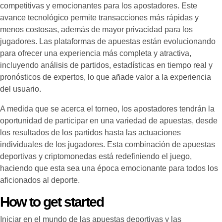
competitivas y emocionantes para los apostadores. Este
avance tecnológico permite transacciones más rápidas y
menos costosas, además de mayor privacidad para los
jugadores. Las plataformas de apuestas están evolucionando
para ofrecer una experiencia más completa y atractiva,
incluyendo análisis de partidos, estadísticas en tiempo real y
pronósticos de expertos, lo que añade valor a la experiencia
del usuario.
A medida que se acerca el torneo, los apostadores tendrán la
oportunidad de participar en una variedad de apuestas, desde
los resultados de los partidos hasta las actuaciones
individuales de los jugadores. Esta combinación de apuestas
deportivas y criptomonedas está redefiniendo el juego,
haciendo que esta sea una época emocionante para todos los
aficionados al deporte.
How to get started
Iniciar en el mundo de las apuestas deportivas y las