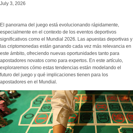
July 3, 2026
El panorama del juego está evolucionando rápidamente,
especialmente en el contexto de los eventos deportivos
significativos como el Mundial 2026. Las apuestas deportivas y
las criptomonedas están ganando cada vez más relevancia en
este ámbito, ofreciendo nuevas oportunidades tanto para
apostadores novatos como para expertos. En este artículo,
exploraremos cómo estas tendencias están modelando el
futuro del juego y qué implicaciones tienen para los
apostadores en el Mundial.