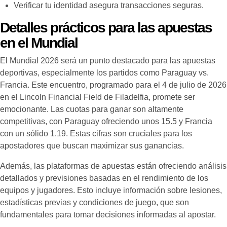
Verificar tu identidad asegura transacciones seguras.
Detalles prácticos para las apuestas
en el Mundial
El Mundial 2026 será un punto destacado para las apuestas
deportivas, especialmente los partidos como Paraguay vs.
Francia. Este encuentro, programado para el 4 de julio de 2026
en el Lincoln Financial Field de Filadelfia, promete ser
emocionante. Las cuotas para ganar son altamente
competitivas, con Paraguay ofreciendo unos 15.5 y Francia
con un sólido 1.19. Estas cifras son cruciales para los
apostadores que buscan maximizar sus ganancias.
Además, las plataformas de apuestas están ofreciendo análisis
detallados y previsiones basadas en el rendimiento de los
equipos y jugadores. Esto incluye información sobre lesiones,
estadísticas previas y condiciones de juego, que son
fundamentales para tomar decisiones informadas al apostar.