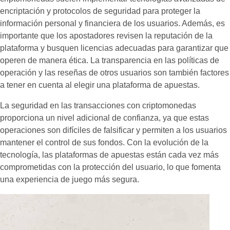
encriptación y protocolos de seguridad para proteger la
información personal y financiera de los usuarios. Además, es
importante que los apostadores revisen la reputación de la
plataforma y busquen licencias adecuadas para garantizar que
operen de manera ética. La transparencia en las políticas de
operación y las reseñas de otros usuarios son también factores
a tener en cuenta al elegir una plataforma de apuestas.
La seguridad en las transacciones con criptomonedas
proporciona un nivel adicional de confianza, ya que estas
operaciones son difíciles de falsificar y permiten a los usuarios
mantener el control de sus fondos. Con la evolución de la
tecnología, las plataformas de apuestas están cada vez más
comprometidas con la protección del usuario, lo que fomenta
una experiencia de juego más segura.